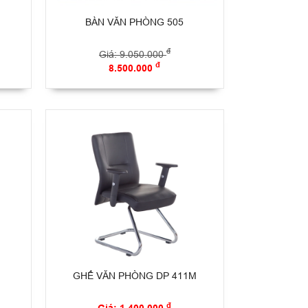
BÀN VĂN PHÒNG 505
đ
Giá: 9.050.000
đ
8.500.000
GHẾ VĂN PHÒNG DP 411M
đ