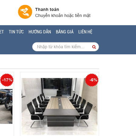
Thanh toán
Chuyển khoản hoặc tiền mặt
ET
TIN TỨC
HƯỚNG DẪN
BẢNG GIÁ
LIÊN HỆ
-17%
-6%