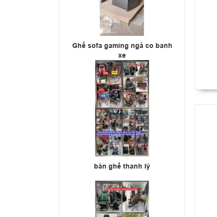
Ghế sofa gaming ngả co banh
xe
bàn ghế thanh lý