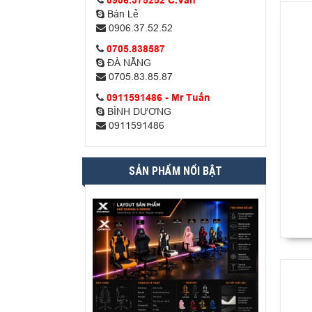
0906.375252 C.Vân
Bán Lẻ
0906.37.52.52
0705.838587
ĐÀ NẴNG
0705.83.85.87
0911591486 - Mr Tuấn
BÌNH DƯƠNG
0911591486
SẢN PHẨM NỔI BẬT