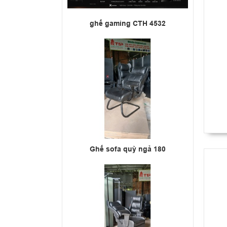
ghế gaming CTH 4532
Ghế sofa quỳ ngả 180