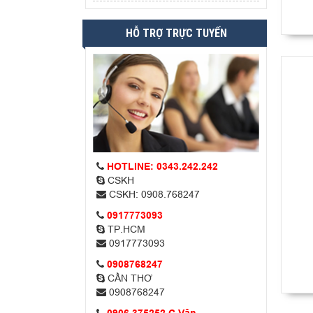
HỖ TRỢ TRỰC TUYẾN
HOTLINE: 0343.242.242
CSKH
CSKH: 0908.768247
0917773093
TP.HCM
0917773093
0908768247
CẦN THƠ
0908768247