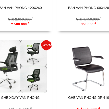
BÀN VĂN PHÒNG 120X240
BÀN VĂN PHÒNG 60X120
đ
đ
Giá: 2.650.000
Giá: 1.150.000
đ
đ
2.500.000
950.000
-25%
GHẾ XOAY VĂN PHÒNG
GHẾ VĂN PHÒNG DP 416
đ
đ