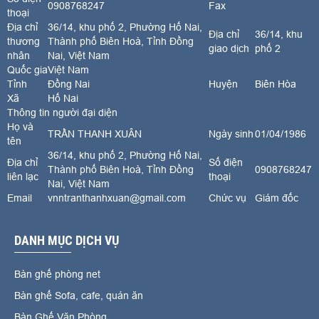
0908768247
Fax
thoại
Địa chỉ
36/14, khu phố 2, Phường Hố Nai,
Địa chỉ
36/14, khu
thương
Thành phố Biên Hoà, Tỉnh Đồng
giao dịch
phố 2
nhân
Nai, Việt Nam
Quốc gia
Việt Nam
Tỉnh
Đồng Nai
Huyện
Biên Hòa
Xã
Hố Nai
Thông tin người đại diện
Họ và
TRẦN THANH XUÂN
Ngày sinh
01/04/1986
tên
36/14, khu phố 2, Phường Hố Nai,
Địa chỉ
Số điện
Thành phố Biên Hoà, Tỉnh Đồng
0908768247
liên lạc
thoại
Nai, Việt Nam
Email
vnntranthanhxuan@gmail.com
Chức vụ
Giám đốc
DANH MỤC DỊCH VỤ
Bàn ghế phòng net
Bàn ghế Sofa, cafe, quán ăn
Bàn Ghế Văn Phòng