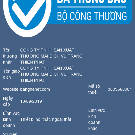
Tên
CÔNG TY TNHH SẢN XUẤT
thương
THƯƠNG MẠI DỊCH VỤ TRANG
nhân
THIỆN PHÁT
CÔNG TY TNHH SẢN XUẤT
Tên giao
THƯƠNG MẠI DỊCH VỤ TRANG
dịch
THIỆN PHÁT
Mã số
Website
banghenet.com
3603668064
thuế
Ngày
13/09/2019
cấp
Lĩnh vực
Lĩnh vực
kinh
kinh
Thiết bị nội thất, ngoại thất
doanh
doanh
khác
Số điện