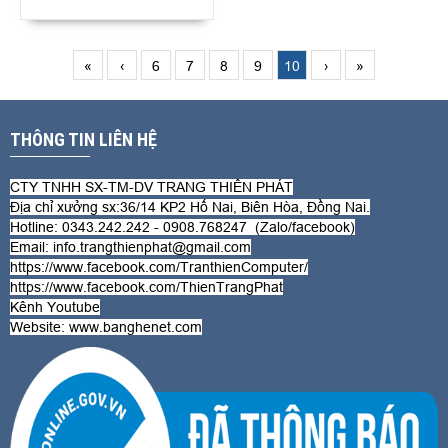
«
‹
6
7
8
9
10
›
»
THÔNG TIN LIÊN HỆ
CTY TNHH SX-TM-DV TRANG THIÊN PHÁT
Địa chỉ xưởng sx:36/14 KP2 Hố Nai, Biên Hòa, Đồng Nai.
Hotline: 0343.242.242 - 0908.768247 (Zalo/
facebook
)
Email: info.trangthienphat@gmail.com
https://www.facebook.com/TranthienComputer/
https://www.facebook.com/ThienTrangPhat
Kênh Youtube
Website:
www.banghenet.com