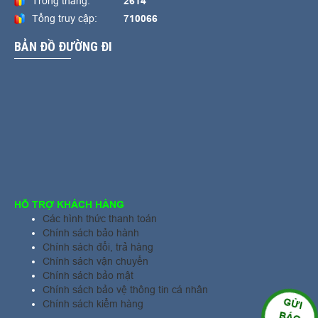
Trong tháng:
2614
Tổng truy cập:
710066
BẢN ĐỒ ĐƯỜNG ĐI
HỖ TRỢ KHÁCH HÀNG
Các hình thức thanh toán
Chính sách bảo hành
Chính sách đổi, trả hàng
Chính sách vận chuyển
Chính sách bảo mật
Chính sách bảo vệ thông tin cá nhân
GỬI
Chính sách kiểm hàng
BÁO