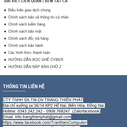
BÀI VIẾT LIÊN QUAN |
XEM TẤT CẢ
Điều kiện giao dịch chung
Chính sách bảo vệ thông tin cá nhân
Chính sách kiểm hàng
Chính sách bảo mật
Chính sách đổi, trả hàng
Chính sách bảo hành
Các hình thức thanh toán
HƯỚNG DẪN BỌC GHẾ CYBER
HƯỚNG DẪN RÁP BÀN CHỮ Z
THÔNG TIN LIÊN HỆ
CTY TNHH SX-TM-DV TRANG THIÊN PHÁT
Địa chỉ xưởng sx:36/14 KP2 Hố Nai, Biên Hòa, Đồng Nai.
Hotline: 0343.242.242 - 0908.768247 (Zalo/
facebook
)
Email: info.trangthienphat@gmail.com
https://www.facebook.com/TranthienComputer/