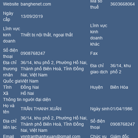
Mã số
Website
banghenet.com
3603668064
thuế
Ngày
13/09/2019
cấp
Lĩnh vực
Lĩnh vực
kinh
kinh
Thiết bị nội thất, ngoại thất
doanh
doanh
khác
Số điện
0908768247
Fax
thoại
Địa chỉ
36/14, khu phố 2, Phường Hố Nai,
Địa chỉ
36/14, khu
thương
Thành phố Biên Hoà, Tỉnh Đồng
giao dịch
phố 2
nhân
Nai, Việt Nam
Quốc gia
Việt Nam
Tỉnh
Đồng Nai
Huyện
Biên Hòa
Xã
Hố Nai
Thông tin người đại diện
Họ và
TRẦN THANH XUÂN
Ngày sinh
01/04/1986
tên
36/14, khu phố 2, Phường Hố Nai,
Địa chỉ
Số điện
Thành phố Biên Hoà, Tỉnh Đồng
0908768247
liên lạc
thoại
Nai, Việt Nam
Email
vnntranthanhxuan@gmail.com
Chức vụ
Giám đốc