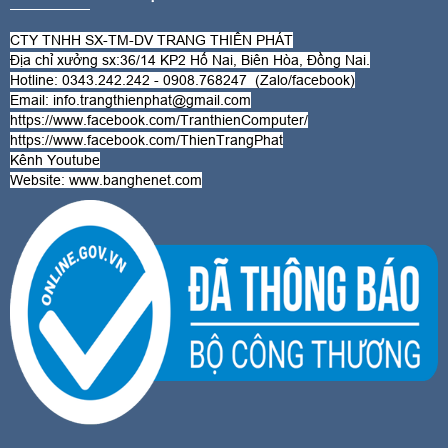
CTY TNHH SX-TM-DV TRANG THIÊN PHÁT
Địa chỉ xưởng sx:36/14 KP2 Hố Nai, Biên Hòa, Đồng Nai.
Hotline: 0343.242.242 - 0908.768247 (Zalo/
facebook
)
Email: info.trangthienphat@gmail.com
https://www.facebook.com/TranthienComputer/
https://www.facebook.com/ThienTrangPhat
Kênh Youtube
Website:
www.banghenet.com