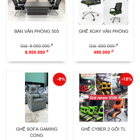
BÀN VĂN PHÒNG 505
GHẾ XOAY VĂN PHÒNG
đ
đ
Giá: 9.050.000
Giá: 650.000
đ
đ
8.500.000
490.000
-9%
-15%
GHẾ SOFA GAMING
GHẾ CYBER 2 GỐI TL
CONG