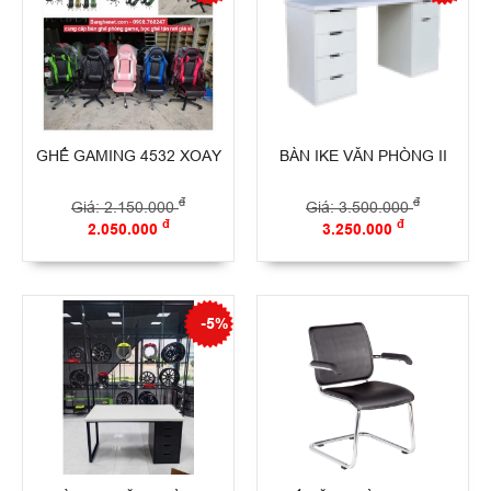
GHẾ GAMING 4532 XOAY
BÀN IKE VĂN PHÒNG II
đ
đ
Giá: 2.150.000
Giá: 3.500.000
đ
đ
2.050.000
3.250.000
-5%