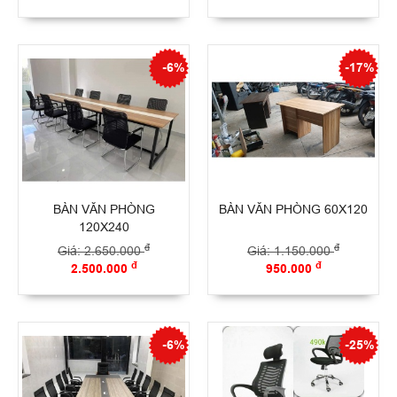
-6%
-17%
BÀN VĂN PHÒNG
BÀN VĂN PHÒNG 60X120
120X240
đ
đ
Giá: 2.650.000
Giá: 1.150.000
đ
đ
2.500.000
950.000
-6%
-25%