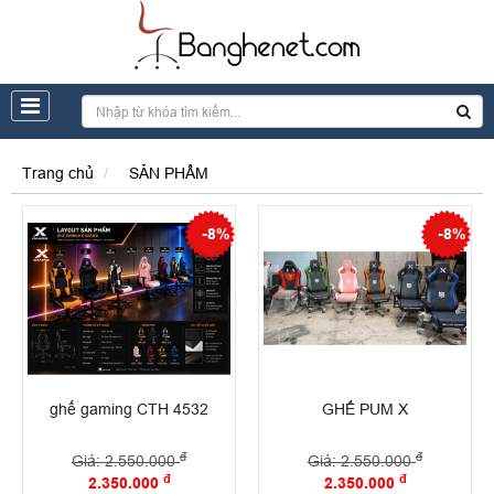
Trang chủ
SẢN PHẨM
-8%
-8%
ghế gaming CTH 4532
GHẾ PUM X
đ
đ
Giá: 2.550.000
Giá: 2.550.000
đ
đ
2.350.000
2.350.000