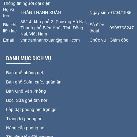
Thông tin người đại diện
Họ và
TRẦN THANH XUÂN
Ngày sinh
01/04/1986
tên
36/14, khu phố 2, Phường Hố Nai,
Địa chỉ
Số điện
Thành phố Biên Hoà, Tỉnh Đồng
0908768247
liên lạc
thoại
Nai, Việt Nam
Email
vnntranthanhxuan@gmail.com
Chức vụ
Giám đốc
DANH MỤC DỊCH VỤ
Bàn ghế phòng net
Bàn ghế Sofa, cafe, quán ăn
Bàn Ghế Văn Phòng
Bọc, Sửa ghế tận nơi
Lắp đặt phòng net trọn gói
Trang trí phòng net
Nâng cấp phòng net