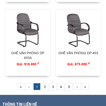
GHẾ VĂN PHÒNG DP
GHẾ VĂN PHÒNG DP 403
403A
đ
đ
Giá: 910.000
Giá: 870.000
«
‹
1
2
3
4
5
›
»
THÔNG TIN LIÊN HỆ