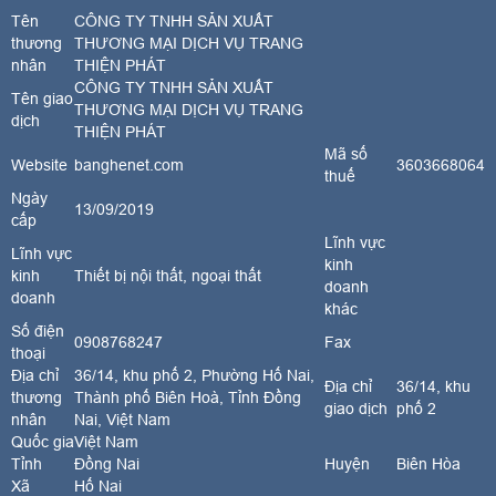
Tên
CÔNG TY TNHH SẢN XUẤT
thương
THƯƠNG MẠI DỊCH VỤ TRANG
nhân
THIỆN PHÁT
CÔNG TY TNHH SẢN XUẤT
Tên giao
THƯƠNG MẠI DỊCH VỤ TRANG
dịch
THIỆN PHÁT
Mã số
Website
banghenet.com
3603668064
thuế
Ngày
13/09/2019
cấp
Lĩnh vực
Lĩnh vực
kinh
kinh
Thiết bị nội thất, ngoại thất
doanh
doanh
khác
Số điện
0908768247
Fax
thoại
Địa chỉ
36/14, khu phố 2, Phường Hố Nai,
Địa chỉ
36/14, khu
thương
Thành phố Biên Hoà, Tỉnh Đồng
giao dịch
phố 2
nhân
Nai, Việt Nam
Quốc gia
Việt Nam
Tỉnh
Đồng Nai
Huyện
Biên Hòa
Xã
Hố Nai