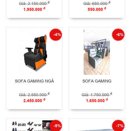
đ
đ
Giá: 2.150.000
Giá: 650.000
đ
đ
1.950.000
550.000
-4%
-6%
SOFA GAMING NGẢ
SOFA GAMING
đ
đ
Giá: 2.550.000
Giá: 1.750.000
đ
đ
2.450.000
1.650.000
-5%
-7%