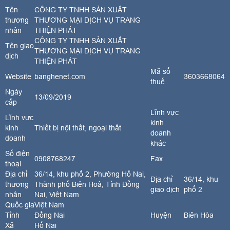
Tên
CÔNG TY TNHH SẢN XUẤT
thương
THƯƠNG MẠI DỊCH VỤ TRANG
nhân
THIỆN PHÁT
CÔNG TY TNHH SẢN XUẤT
Tên giao
THƯƠNG MẠI DỊCH VỤ TRANG
dịch
THIỆN PHÁT
Mã số
Website
banghenet.com
3603668064
thuế
Ngày
13/09/2019
cấp
Lĩnh vực
Lĩnh vực
kinh
kinh
Thiết bị nội thất, ngoại thất
doanh
doanh
khác
Số điện
0908768247
Fax
thoại
Địa chỉ
36/14, khu phố 2, Phường Hố Nai,
Địa chỉ
36/14, khu
thương
Thành phố Biên Hoà, Tỉnh Đồng
giao dịch
phố 2
nhân
Nai, Việt Nam
Quốc gia
Việt Nam
Tỉnh
Đồng Nai
Huyện
Biên Hòa
Xã
Hố Nai