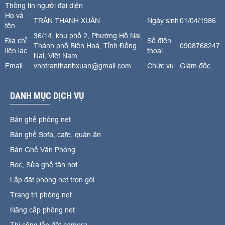
Thông tin người đại diện
Họ và
TRẦN THANH XUÂN
Ngày sinh
01/04/1986
tên
36/14, khu phố 2, Phường Hố Nai,
Địa chỉ
Số điện
Thành phố Biên Hoà, Tỉnh Đồng
0908768247
liên lạc
thoại
Nai, Việt Nam
Email
vnntranthanhxuan@gmail.com
Chức vụ
Giám đốc
DANH MỤC DỊCH VỤ
Bàn ghế phòng net
Bàn ghế Sofa, cafe, quán ăn
Bàn Ghế Văn Phòng
Bọc, Sửa ghế tận nơi
Lắp đặt phòng net trọn gói
Trang trí phòng net
Nâng cấp phòng net