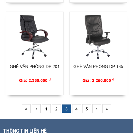
GHẾ VĂN PHÒNG DP 201
GHẾ VĂN PHÒNG DP 135
đ
đ
Giá: 2.350.000
Giá: 2.250.000
«
‹
1
2
3
4
5
›
»
THÔNG TIN LIÊN HỆ