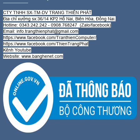
CTY TNHH SX-TM-DV TRANG THIÊN PHÁT
Địa chỉ xưởng sx:36/14 KP2 Hố Nai, Biên Hòa, Đồng Nai.
Hotline: 0343.242.242 - 0908.768247 (Zalo/
facebook
)
Email: info.trangthienphat@gmail.com
https://www.facebook.com/TranthienComputer/
https://www.facebook.com/ThienTrangPhat
Kênh Youtube
Website:
www.banghenet.com