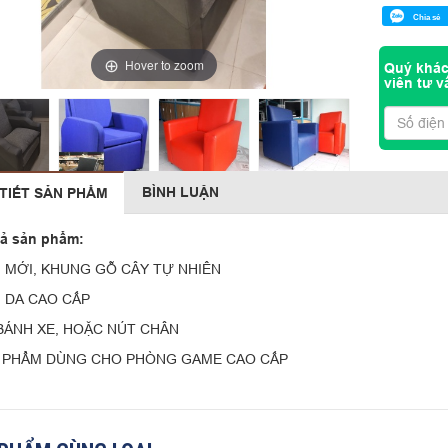
Chia sẻ
Hover to zoom
Quý khác
viên tư v
BÌNH LUẬN
 TIẾT SẢN PHẨM
tả sản phẩm:
 MỚI, KHUNG GỖ CÂY TỰ NHIÊN
 DA CAO CẤP
BÁNH XE, HOẶC NÚT CHÂN
 PHẨM DÙNG CHO PHÒNG GAME CAO CẤP