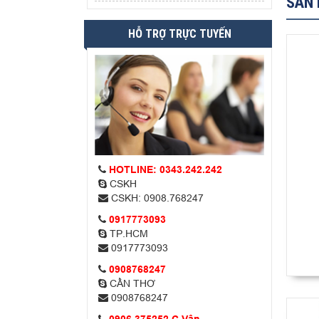
SẢN 
HỖ TRỢ TRỰC TUYẾN
HOTLINE: 0343.242.242
CSKH
CSKH: 0908.768247
0917773093
TP.HCM
0917773093
0908768247
CẦN THƠ
0908768247