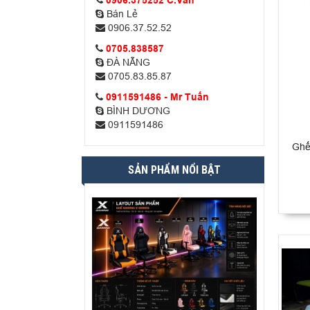
0906.375252 C.Vân
Bán Lẻ
0906.37.52.52
0705.838587
ĐÀ NẴNG
0705.83.85.87
0911591486 - Mr Tuấn
BÌNH DƯƠNG
0911591486
Ghế 
SẢN PHẨM NỔI BẬT