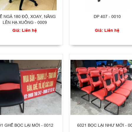
Ế NGẢ 180 ĐỘ, XOAY, NÂNG
DP 407 - 0010
LÊN HẠ XUỐNG - 0009
Giá: Liên hệ
Giá: Liên hệ
01 GHẾ BỌC LẠI MỚI - 0012
6021 BỌC LẠI NHƯ MỚI - 0