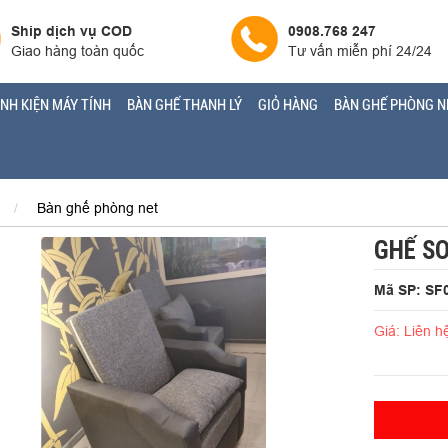
Ship dịch vụ COD
0908.768 247
Giao hàng toàn quốc
Tư vấn miễn phí 24/24
INH KIỆN MÁY TÍNH
BÀN GHẾ THANH LÝ
GIỎ HÀNG
BÀN GHẾ PHÒNG N
Bàn ghế phòng net
GHẾ SO
Mã SP: SF
Giá: Liên h