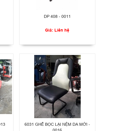
DP 408 - 0011
Giá: Liên hệ
013
6031 GHẾ BỌC LẠI NỆM DA MỚI -
0016