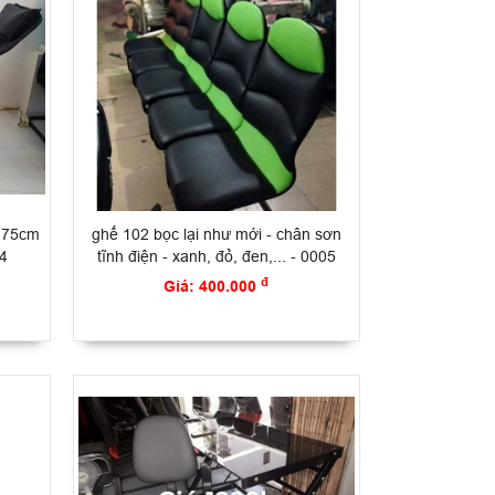
o 75cm
ghế 102 bọc lại như mới - chân sơn
04
tĩnh điện - xanh, đỏ, đen,... - 0005
đ
Giá: 400.000