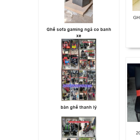
GH
Ghế sofa gaming ngả co banh
xe
bàn ghế thanh lý
2