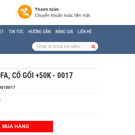
Thanh toán
Chuyển khoản hoặc tiền mặt
ET
TIN TỨC
HƯỚNG DẪN
BẢNG GIÁ
LIÊN HỆ
FA, CÓ GỐI +50K - 0017
0010017
ệ
MUA HÀNG