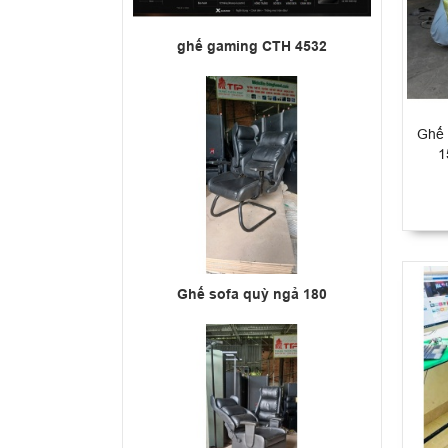
ghế gaming CTH 4532
Ghế 
1
Ghế sofa quỳ ngả 180