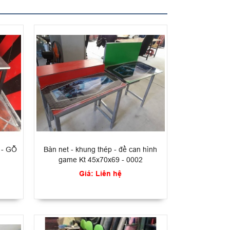
 - GỖ
Bàn net - khung thép - đề can hình
game Kt 45x70x69 - 0002
Giá: Liên hệ